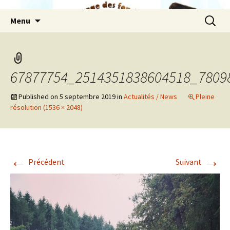
Aller
Recherc
Menu
au
contenu
67877754_2514351838604518_7809
Published on
5 septembre 2019
in
Actualités / News
Pleine
résolution (1536 × 2048)
←
→
Précédent
Suivant