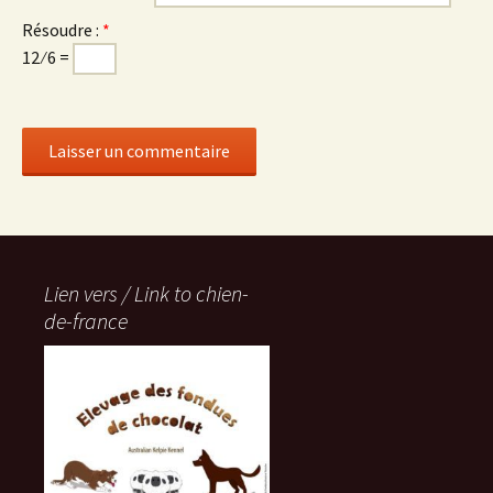
Résoudre :
*
12 ⁄ 6 =
Lien vers / Link to chien-
de-france