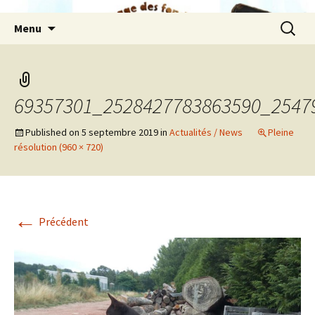
Aller
Recherc
Menu
au
contenu
69357301_2528427783863590_2547
Published on
5 septembre 2019
in
Actualités / News
Pleine
résolution (960 × 720)
←
Précédent