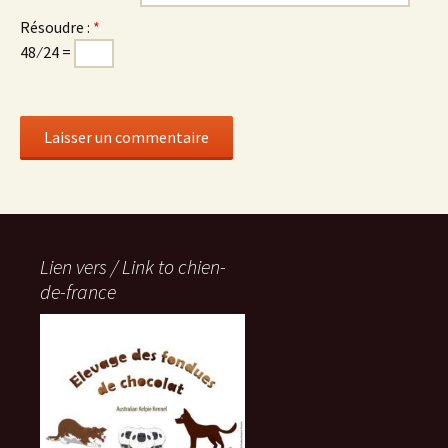
Résoudre :
*
48 ⁄ 24 =
Lien vers / Link to chien-
de-france