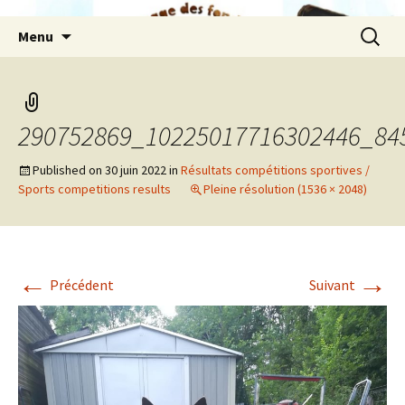
Aller
Recherc
Menu
au
contenu
290752869_10225017716302446_84
Published on
30 juin 2022
in
Résultats compétitions sportives /
Sports competitions results
Pleine résolution (1536 × 2048)
←
→
Précédent
Suivant