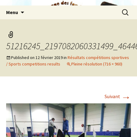
Aller
Recherc
Menu
au
contenu
51216245_2197082060331499_4644
Published on
12 février 2019
in
Résultats compétitions sportives
/ Sports competitions results
Pleine résolution (716 × 960)
→
Suivant