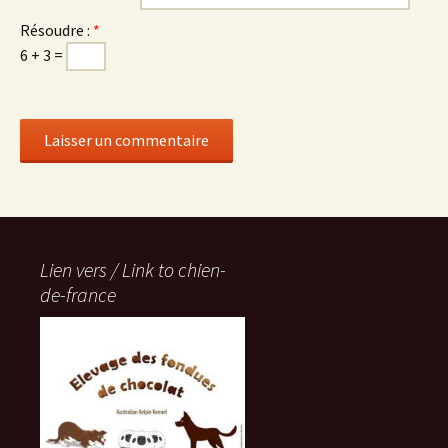
Résoudre :
*
6 + 3 =
Lien vers / Link to chien-
de-france