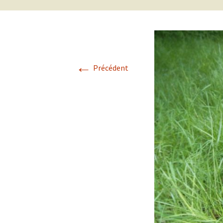
Lancashire
2018
Homéopathie /
2017
Homeopathy
←
Précédent