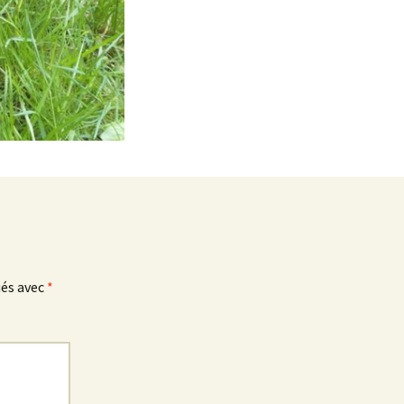
ués avec
*