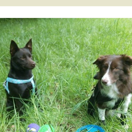
Tail’a / Kelpie
Stitch / Kelpie
Ultra / Kelpie