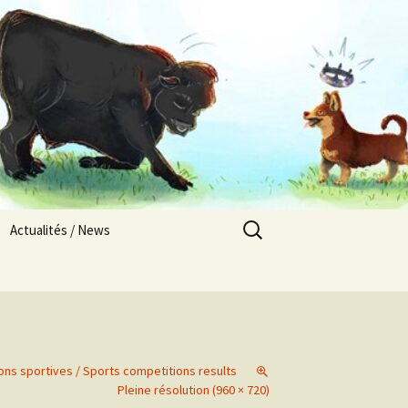
Rechercher :
Actualités / News
Nos chiots en Europe
Les Pays Titrés
Alsacement Vôtre / 2025
Résultats compétitions
sportives / Sports
ons sportives / Sports competitions results
competitions results
Pleine résolution (960 × 720)
Abbylix / 2025