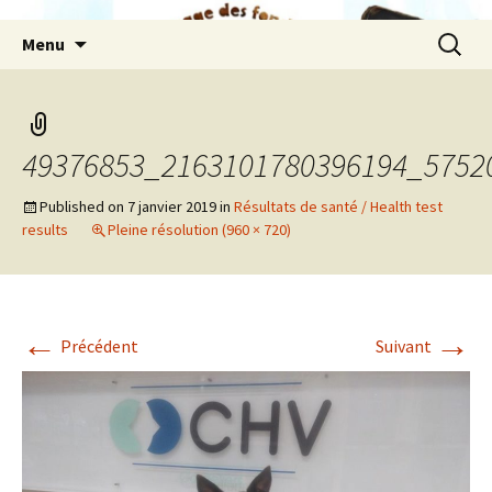
Aller
Recherc
Menu
au
contenu
49376853_2163101780396194_5752
Published on
7 janvier 2019
in
Résultats de santé / Health test
results
Pleine résolution (960 × 720)
←
→
Précédent
Suivant