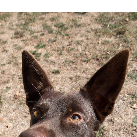
Tail’a / Kelpie
Stitch / Kelpie
Ultra / Kelpie