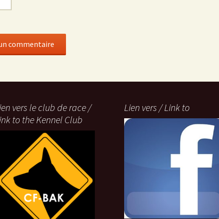
ien vers le club de race /
Lien vers / Link to
ink to the Kennel Club