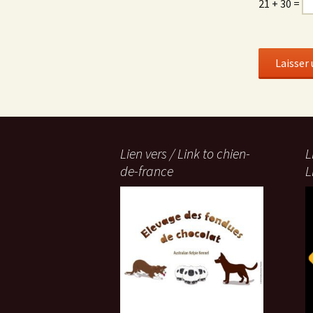
21 + 30 =
Lien vers / Link to chien-
L
de-france
L