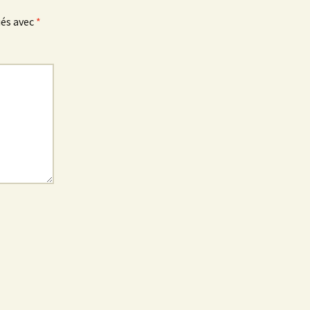
ués avec
*