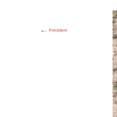
Lancashire
2018
Homéopathie /
2017
Homeopathy
←
Précédent