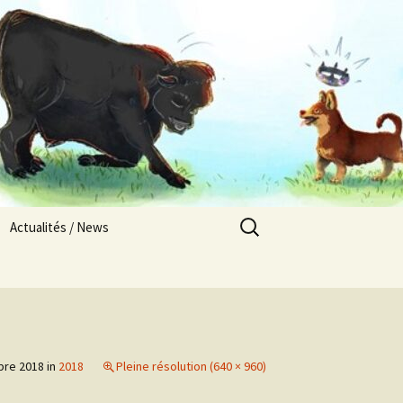
Rechercher :
Actualités / News
Nos chiots en Europe
Les Pays Titrés
Alsacement Vôtre / 2025
Résultats compétitions
sportives / Sports
bre 2018
in
2018
Pleine résolution (640 × 960)
competitions results
Abbylix / 2025