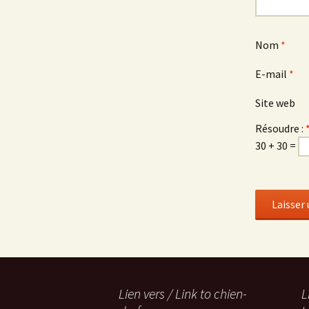
Nom
*
E-mail
*
Site web
Résoudre :
30 + 30 =
Lien vers / Link to chien-
L