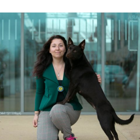
Tail’a / Kelpie
Stitch / Kelpie
Ultra / Kelpie