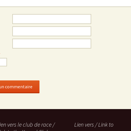
*
ien vers le club de race /
Lien vers / Link to