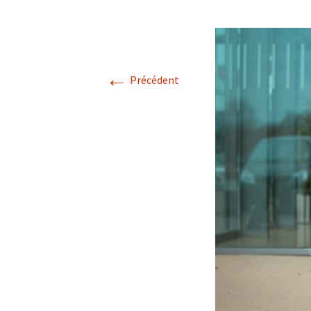
Lancashire
2018
Homéopathie /
2017
Homeopathy
←
Précédent