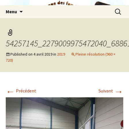
Aller
Recherc
Menu
au
contenu
54257145_2279009975472040_6886
Published on
4 avril 2019
in
2019
Pleine résolution (960 ×
720)
←
→
Précédent
Suivant