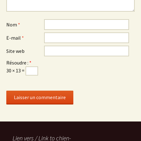
Nom
*
E-mail
*
Site web
Résoudre :
*
30 × 13 =
Lien vers / Link to chien-