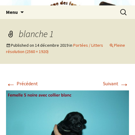
Aller
Recherc
Menu
au
contenu
blanche 1
Published on
14 décembre 2019
in
Portées / Litters
Pleine
résolution (2560 × 1920)
←
→
Précédent
Suivant