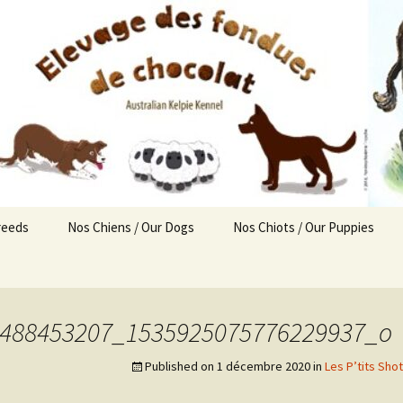
reeds
Nos Chiens / Our Dogs
Nos Chiots / Our Puppies
Femelles
Chiots disponibles
Liv’ / Lanca
ealthy
Mâles
Portées prévues
Roxy / Lanca
Titan / Kelpie
488453207_1535925075776229937_o
Retraités
Nés chez nous !
Sixty / Lanca
Rafale / Kelpie
Straccia / Kelpie
Published on
1 décembre 2020
in
Les P’tits Sho
En mémoire
Sloan / Kelpie
Lulu / Lancashire Heeler
Pepsi / Kelpie
ealthy