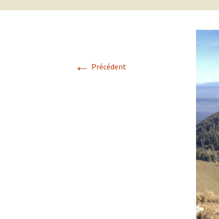
Lancashire
2018
Homéopathie /
2017
Homeopathy
←
Précédent