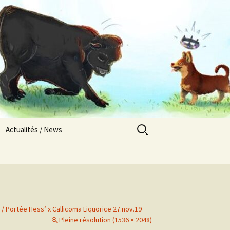
Rechercher :
Actualités / News
Nos chiots en Europe
Les Pays Titrés
Alsacement Vôtre / 2025
Résultats compétitions
sportives / Sports
t / Portée Hess’ x Callicoma Liquorice 27.nov.19
competitions results
Pleine résolution (1536 × 2048)
Abbylix / 2025