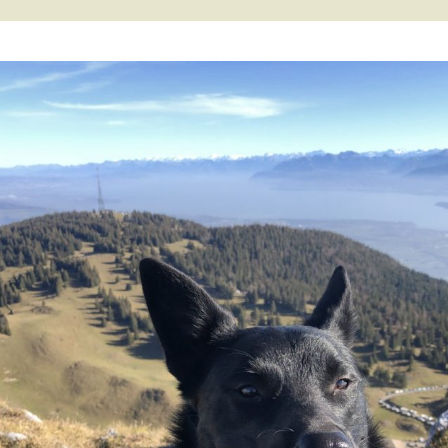
Tail’a / Kelpie
Stitch / Kelpie
Ultra / Kelpie