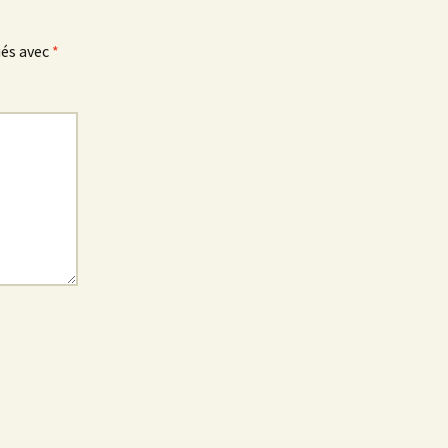
ués avec
*