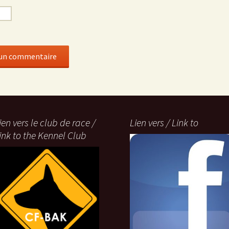
*
ien vers le club de race /
Lien vers / Link to
ink to the Kennel Club