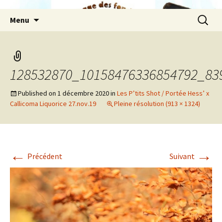
Aller
Recherc
Menu
au
contenu
128532870_10158476336854792_83
Published on
1 décembre 2020
in
Les P’tits Shot / Portée Hess’ x
Callicoma Liquorice 27.nov.19
Pleine résolution (913 × 1324)
←
→
Précédent
Suivant