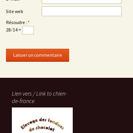
Site web
Résoudre :
*
28 ⁄ 14 =
Lien vers / Link to chien-
de-france