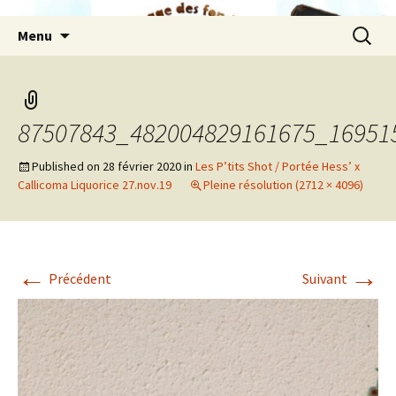
Aller
Recherc
Menu
au
contenu
87507843_482004829161675_16951
Published on
28 février 2020
in
Les P’tits Shot / Portée Hess’ x
Callicoma Liquorice 27.nov.19
Pleine résolution (2712 × 4096)
←
→
Précédent
Suivant