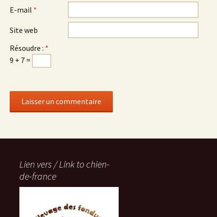
E-mail
*
Site web
Résoudre :
*
9 + 7 =
Lien vers / Link to chien-
de-france