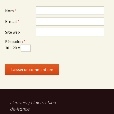
Nom
*
E-mail
*
Site web
Résoudre :
*
30 − 20 =
Lien vers / Link to chien-
de-france