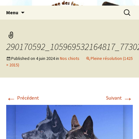
Aller
Recherc
Menu
au
contenu
290170592_105969532164817_7730
Published on
4 juin 2024
in
Nos chiots
Pleine résolution (1425
× 2015)
←
→
Précédent
Suivant