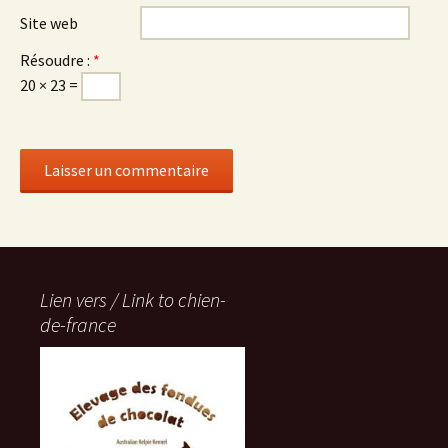
Site web
Résoudre :
*
20 × 23 =
Lien vers / Link to chien-
de-france