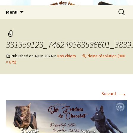
Aller
Recherc
Menu
au
contenu
331359123_746249563586601_3839
Published on
4 juin 2024
in
Nos chiots
Pleine résolution (960
× 679)
→
Suivant