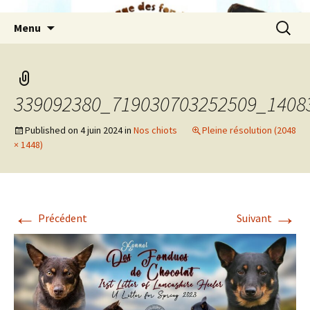
Aller
Recherc
Menu
au
contenu
339092380_719030703252509_1408
Published on
4 juin 2024
in
Nos chiots
Pleine résolution (2048
× 1448)
←
→
Précédent
Suivant