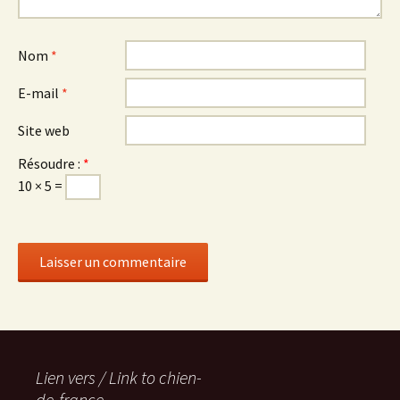
Nom
*
E-mail
*
Site web
Résoudre :
*
10 × 5 =
Lien vers / Link to chien-
de-france