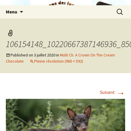
Aller
Recherc
Menu
au
contenu
106154148_10220667387146936_85
Published on
3 juillet 2020
in
Multi Ch. A Crown On The Cream
Chocolate
Pleine résolution (960 × 592)
→
Suivant