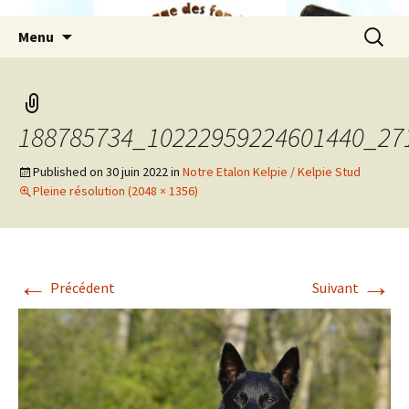
Aller
Recherc
Menu
au
contenu
188785734_10222959224601440_27
Published on
30 juin 2022
in
Notre Etalon Kelpie / Kelpie Stud
Pleine résolution (2048 × 1356)
←
→
Précédent
Suivant