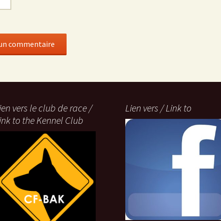
ien vers le club de race /
Lien vers / Link to
ink to the Kennel Club