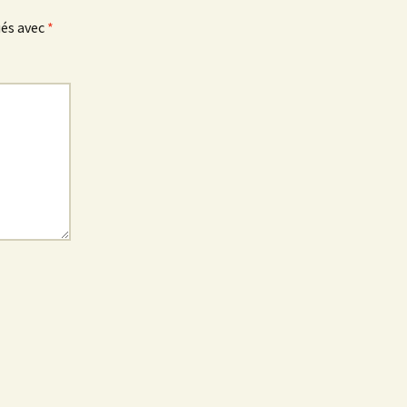
ués avec
*