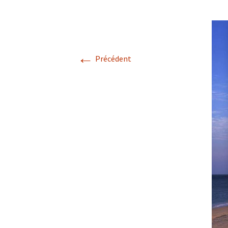
Lancashire
2018
Homéopathie /
2017
Homeopathy
←
Précédent