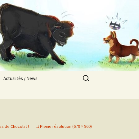
Rechercher :
Actualités / News
Nos chiots en Europe
Les Pays Titrés
Alsacement Vôtre / 2025
Résultats compétitions
sportives / Sports
s de Chocolat !
Pleine résolution (679 × 960)
competitions results
Abbylix / 2025