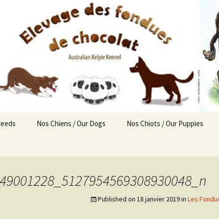
reeds
Nos Chiens / Our Dogs
Nos Chiots / Our Puppies
Femelles
Chiots disponibles
Liv’ / Lanca
ealthy
Mâles
Portées prévues
Roxy / Lanca
Titan / Kelpie
49001228_5127954569308930048_n
Retraités
Nés chez nous !
Sixty / Lanca
Rafale / Kelpie
Straccia / Kelpie
Published on
18 janvier 2019
in
Les Fondue
En mémoire
Sloan / Kelpie
Lulu / Lancashire Heeler
Pepsi / Kelpie
ealthy