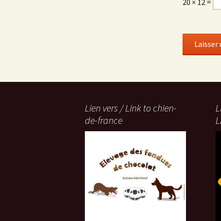
20 × 12 =
Lien vers / Link to chien-
L
de-france
L