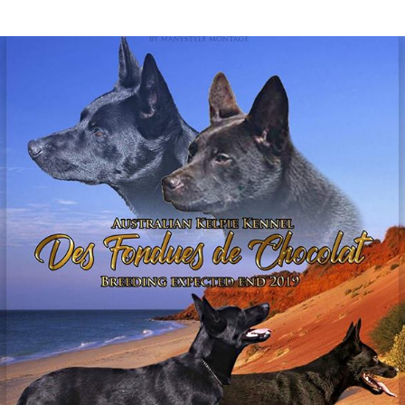
Tail’a / Kelpie
Stitch / Kelpie
Ultra / Kelpie