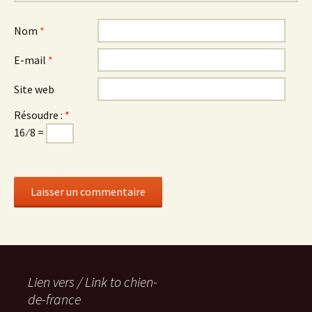
Nom
*
E-mail
*
Site web
Résoudre :
*
16 ⁄ 8 =
Lien vers / Link to chien-
de-france