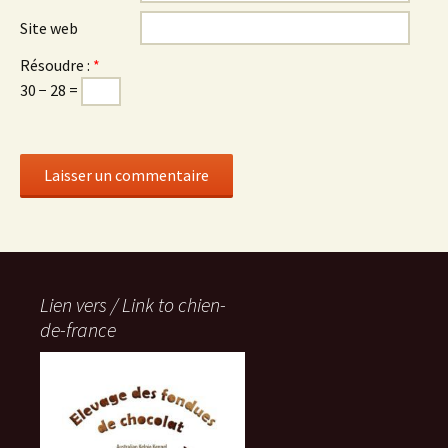
Site web
Résoudre :
*
30 − 28 =
Lien vers / Link to chien-
de-france