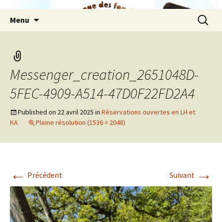
Aller
Recherc
Menu
au
contenu
Messenger_creation_2651048D-
5FEC-4909-A514-47D0F22FD2A4
Published on
22 avril 2025
in
Réservations ouvertes en LH et
KA
Pleine résolution (1536 × 2048)
←
→
Précédent
Suivant