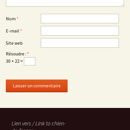
Nom
*
E-mail
*
Site web
Résoudre :
*
30 + 22 =
Lien vers / Link to chien-