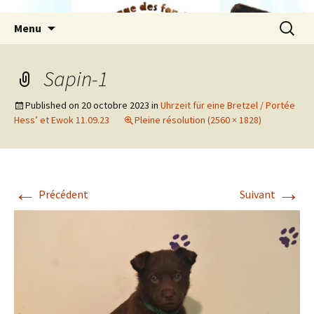
Aller
Recherc
Menu
au
contenu
Sapin-1
Published on
20 octobre 2023
in
Uhrzeit für eine Bretzel / Portée
Hess’ et Ewok 11.09.23
Pleine résolution (2560 × 1828)
←
→
Précédent
Suivant