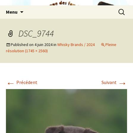
Aller
Recherc
Menu
au
contenu
DSC_9744
Published on
4 juin 2024
in
Whisky Brands / 2024
Pleine
résolution (1745 × 2560)
←
→
Précédent
Suivant