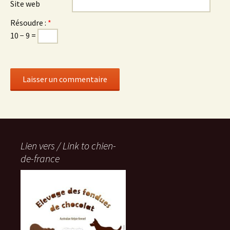
Site web
Résoudre :
*
10 − 9 =
Lien vers / Link to chien-
de-france