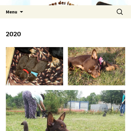
Aller
Recherc
Menu
au
contenu
2020