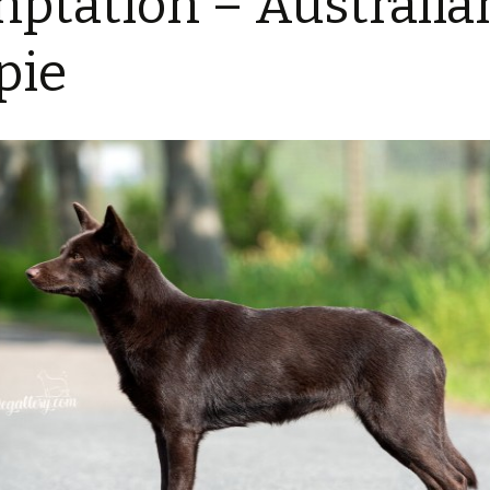
ptation – Australia
Tail’a / Kelpie
pie
Stitch / Kelpie
Ultra / Kelpie