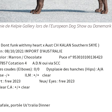
ie de Kelpie Gallery lors de l’European Dog Show au Danemark
Dont funk withmy heart x Aust CH KALAN Southern SKYE )
orn : 08/10/2021 IMPORT D’AUSTRALIE
 Color : Marron / Chocolate Puce n° 953010100136423
27857 Cotation 4 A.D.N oui via SCC
es coudes (Elbows) : 0/0 Dysplasie des hanches (Hips) : A/A
euse -/+ ILM : +/+ clear
art : free 2023 Yeux/ Eyes : free 2023
lear C.A : +/+ clear
afale, portée Us’tralia Dinner