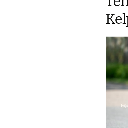
Tem
Lancashire
Kel
Homéopathie /
Homeopathy