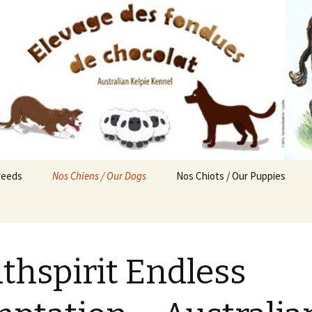
reeds
Nos Chiens / Our Dogs
Nos Chiots / Our Puppies
Femelles
Chiots disponibles
Liv’ / Lanca
ealthy
Mâles
Portées prévues
Roxy / Lanca
Titan / Kelpie
thspirit Endless
Retraités
Nés chez nous !
Sixty / Lanca
Rafale / Kelpie
Straccia / Kelpie
En mémoire
Sloan / Kelpie
Lulu / Lancashire Heeler
Pepsi / Kelpie
ealthy