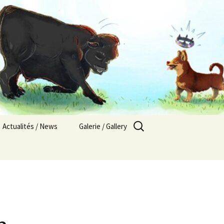
Rechercher :
Actualités / News
Galerie / Gallery
Nos chiots en Europe
2021
Les Pays Titrés
2020
Alsacement Vôtre / 2025
Résultats compétitions
2019
sportives / Sports
competitions results
Abbylix / 2025
2018