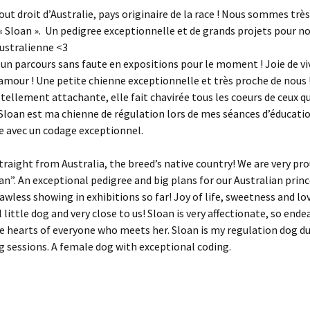
ut droit d’Australie, pays originaire de la race ! Nous sommes très
 « Sloan ». Un pedigree exceptionnelle et de grands projets pour n
ustralienne <3
e un parcours sans faute en expositions pour le moment ! Joie de vi
amour ! Une petite chienne exceptionnelle et très proche de nous 
, tellement attachante, elle fait chavirée tous les coeurs de ceux qu
Sloan est ma chienne de régulation lors de mes séances d’éducatio
e avec un codage exceptionnel.
raight from Australia, the breed’s native country! We are very pro
an”. An exceptional pedigree and big plans for our Australian prin
lawless showing in exhibitions so far! Joy of life, sweetness and lo
 little dog and very close to us! Sloan is very affectionate, so ende
e hearts of everyone who meets her. Sloan is my regulation dog d
ing sessions. A female dog with exceptional coding.