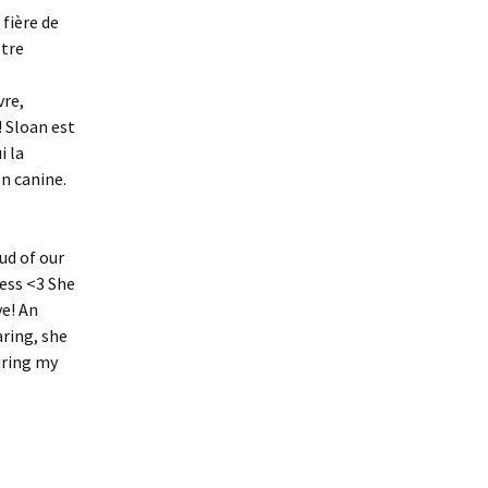
 fière de
otre
vre,
! Sloan est
i la
n canine.
ud of our
cess <3 She
ve! An
aring, she
uring my